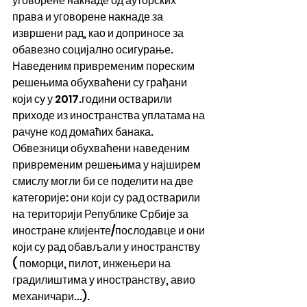
уговорене накнаде од ауторских 
права и уговорене накнаде за 
извршени рад, као и доприносе за 
обавезно социјално осигурање.
Наведеним привременим пореским 
решењима обухваћени су грађани 
који су у 2017.години остварили 
приходе из иностранства уплатама на 
рачуне код домаћих банака.
Обвезници обухваћени наведеним 
привременим решењима у најширем 
смислу могли би се поделити на две 
категорије: они који су рад остварили 
на територији Републике Србије за 
иностране клијенте/послодавце и они 
који су рад обављали у иностранству 
( поморци, пилот, инжењери на 
градилиштима у иностранству, авио 
механичари...).