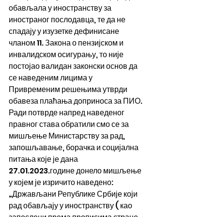
обављала у иностранству за 
иностраног послодавца, те да не 
спадају у изузетке дефинисане 
чланом 11. Закона о пензијском и 
инвалидском осигурању, то није 
постојао валидан законски основ да 
се наведеним лицима у 
Привременим решењима утврди 
обавеза плаћања доприноса за ПИО.
Ради потврде напред наведеног 
правног става обратили смо се за 
мишљење Министарству за рад, 
запошљавање, борачка и социјална 
питања које је дана 
27.01.2023.године донело мишљење 
у којем је изричито наведено: 
„Држављани Републике Србије који 
рад обављају у иностранству ( као 