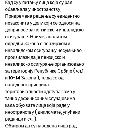
Кад су у питању лица која су рад 
обављала у иностранству, 
Привремена решења су евидентно 
незаконита у делу који се односи на 
доприносе за пензијско и инвалидско 
осигурање. Наиме, анализом 
одредби Закона о пензијском и 
инвалидском осигурању несумњиво 
произилази да је пензијско и 
инвалидско осигурање организовано 
за територију Републике Србије ( чл.1, 
и 10-14 Закона ), те да се од 
наведеног принципа 
територијалности одступа само у 
тачно дефинисаним случајевима 
када обухвата лица која раде у 
иностранству ( дипломате, упућени 
радници и сл. ).
Обзиром да су наведена лица рад 