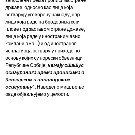
запослени према прописима стране 
државе, односно као лица која 
остварују уговорену накнаду, нпр. 
лица која раде на бродовима који 
плове под заставом стране државе, 
лица која раде у иностраним авио 
компанијама.. ) и од иностраног 
исплатиоца остварују приходе по 
основу којих су порески обвезници 
Републике Србије, 
немају статус 
осигураника према прописима о 
пензијском и инвалидском 
осигурању
“. Наведено мишљење 
овде објављујемо у целости.