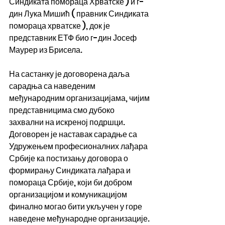
Синдиката помораца Хрватске ) и г-
дин Лука Мишић ( правник Синдиката 
помораца хрватске ), док је 
представник ЕТФ био г-дин Јосеф 
Маурер из Брисела.
На састанку је договорена даља 
сарадња са наведеним 
међународним организацијама, чијим 
представницима смо дубоко 
захвални на искреној подршци.
Договорен је наставак сарадње са 
Удружењем професионалних лађара 
Србије ка постизању договора о 
формирању Синдиката лађара и 
помораца Србије, који би добром 
организацијом и комуникацијом 
финално могао бити укључен у горе 
наведене међународне организације.