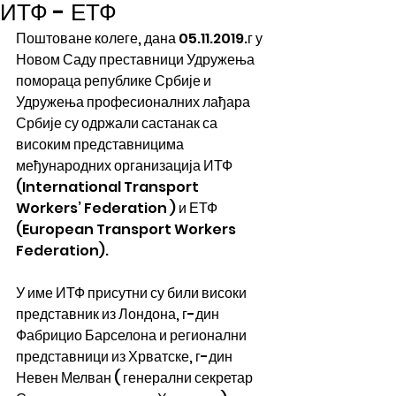
ИТФ - ЕТФ
Поштоване колеге, дана 05.11.2019.г у 
Новом Саду преставници Удружења 
помораца републике Србије и 
Удружења професионалних лађара 
Србије су одржали састанак са 
високим представницима 
међународних организација ИТФ 
(International Transport 
Workers’ Federation ) и ЕТФ 
(European Transport Workers 
Federation). 
У име ИТФ присутни су били високи 
представник из Лондона, г-дин 
Фабрицио Барселона и регионални 
представници из Хрватске, г-дин 
Невен Мелван ( генерални секретар 