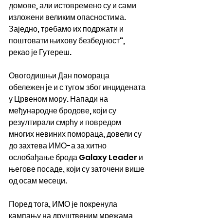
домове, али истовремено су и сами 
изложени великим опасностима. 
Заједно, требамо их подржати и 
поштовати њихову безбедност", 
рекао је Гутереш.
Овогодишњи Дан помораца 
обележен је и с тугом због инцидената 
у Црвеном мору. Напади на 
међународне бродове, који су 
резултирали смрћу и повредом 
многих невиних помораца, довели су 
до захтева ИМО-а за хитно 
ослобађање брода Galaxy Leader и 
његове посаде, који су заточени више 
од осам месеци.
Поред тога, ИМО је покренула 
кампању на друштвеним мрежама 