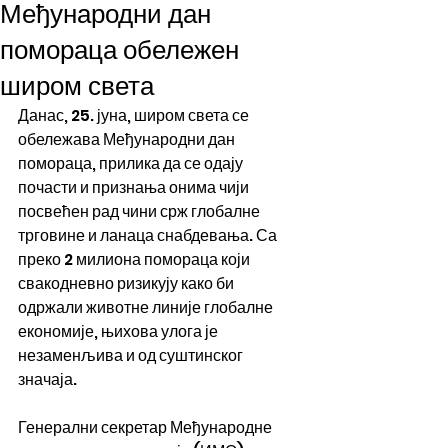
Међународни дан
помораца обележен
широм света
Данас, 25. јуна, широм света се 
обележава Међународни дан 
помораца, прилика да се одају 
почасти и признања онима чији 
посвећен рад чини срж глобалне 
трговине и ланаца снабдевања. Са 
преко 2 милиона помораца који 
свакодневно ризикују како би 
одржали животне линије глобалне 
економије, њихова улога је 
незаменљива и од суштинског 
значаја.
Генерални секретар Међународне 