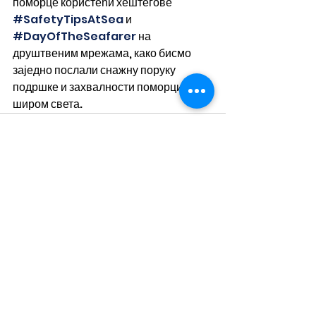
поморце користећи хештегове 
#SafetyTipsAtSea
 и 
#DayOfTheSeafarer
 на 
друштвеним мрежама, како бисмо 
заједно послали снажну поруку 
подршке и захвалности поморцима 
широм света.
See All
Recent Posts