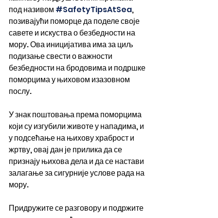
под називом 
#SafetyTipsAtSea
, 
позивајући поморце да поделе своје 
савете и искуства о безбедности на 
мору. Ова иницијатива има за циљ 
подизање свести о важности 
безбедности на бродовима и подршке 
поморцима у њиховом изазовном 
послу.
У знак поштовања према поморцима 
који су изгубили животе у нападима, и 
у подсећање на њихову храброст и 
жртву, овај дан је прилика да се 
признају њихова дела и да се настави 
залагање за сигурније услове рада на 
мору.
Придружите се разговору и подржите 