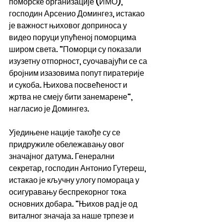
поморске организације (ИМО), 
господин Арсенио Домингез, истакао 
је важност њиховог доприноса у 
видео поруци упућеној поморцима 
широм света. "Поморци су показали 
изузетну отпорност, суочавајући се са 
бројним изазовима попут пиратерије 
и сукоба. Њихова посвећеност и 
жртва не смеју бити занемарене", 
нагласио је Домингез.
Уједињене нације такође су се 
придружиле обележавању овог 
значајног датума. Генерални 
секретар, господин Антонио Гутереш, 
истакао је кључну улогу помораца у 
осигуравању беспрекорног тока 
основних добара. "Њихов рад је од 
виталног значаја за наше трпезе и 