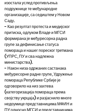
изостала услед противљења 
подружнице те међународне 
организације, са седиштем у Новом 
Саду.
- Као резултат протеста и медијског 
притиска, одлуком Владе и МГСИ 
формирана је међуресорна радна 
групе за дефинисање статуса 
помораца и нашег пореског третмана 
(УПРС, ПУ и сва надлежна 
министарства).
- Након низа одржаних састанака 
међуресорне радне групе, Удружење 
помораца Републике Србије је 
одговорило на низ захтева 
(категоризација помораца према 
својству укрцаја) и разјаснило многе 
недоумице представницима МФИН и 
ПУ односно МГСИ и представницима 