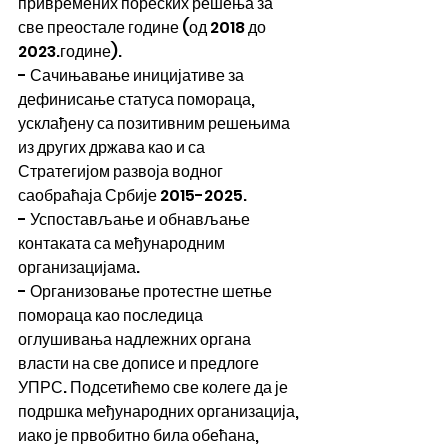
привремених пореских решења за 
све преостале године (од 2018 до 
2023.године).
- Сачињавање иницијативе за 
дефинисање статуса помораца, 
усклађену са позитивним решењима 
из других држава као и са 
Стратегијом развоја водног 
саобраћаја Србије 2015-2025.
- Успостављање и обнављање 
контаката са међународним 
организацијама.
- Организовање протестне шетње 
помораца као последица 
оглушивања надлежних органа 
власти на све дописе и предлоге 
УПРС. Подсетићемо све колеге да је 
подршка међународних организација, 
иако је првобитно била обећана, 