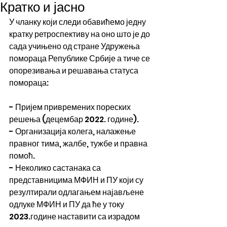
Кратко и јасно
У чланку који следи обавићемо једну 
кратку ретроспективу на оно што је до 
сада учињено од стране Удружења 
помораца Републике Србије а тиче се 
опорезивања и решавања статуса 
помораца:
- Пријем привремених пореских 
решења (децембар 2022. године).
- Организација колега, налажење 
правног тима, жалбе, тужбе и правна 
помоћ.
- Неколико састанака са 
представницима МФИН и ПУ који су 
резултирали одлагањем најављене 
одлуке МФИН и ПУ да ће у току 
2023.године наставити са израдом 