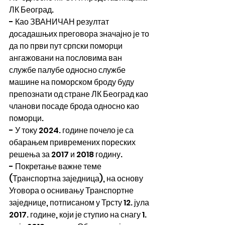
ЛК Београд. 
- Као ЗВАНИЧАН резултат 
досадашњих преговора значајно је то 
да по први пут српски поморци 
ангажовани на пословима ван 
службе палубе односно службе 
машине на поморском броду буду 
препознати од стране ЛК Београд као 
чланови посаде брода односно као 
поморци.
- У току 2024. године почело је са 
обарањем привремених пореских 
решења за 2017 и 2018 годину.
- Покретање важне теме 
(Транспортна заједница), на основу 
Уговора о оснивању Транспортне 
заједнице, потписаном у Трсту 12. јула 
2017. године, који је ступио на снагу 1. 