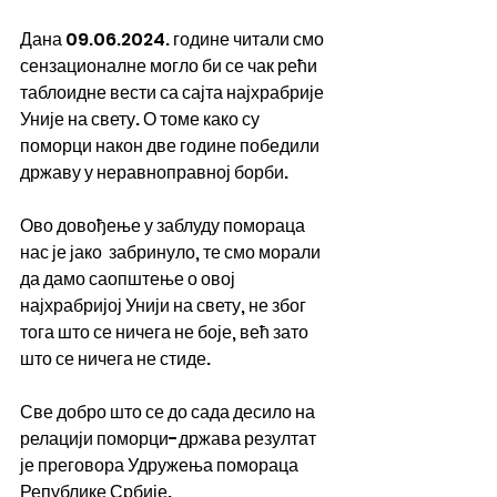
Дана 09.06.2024. године читали смо 
сензационалне могло би се чак рећи 
таблоидне вести са сајта најхрабрије 
Уније на свету. О томе како су 
поморци након две године победили 
државу у неравноправној борби.
Ово довођење у заблуду помораца 
нас је јако  забринуло, те смо морали 
да дамо саопштење о овој 
најхрабријој Унији на свету, не због 
тога што се ничега не боје, већ зато 
што се ничега не стиде.
Све добро што се до сада десило на 
релацији поморци-држава резултат 
је преговора Удружења помораца 
Републике Србије. 