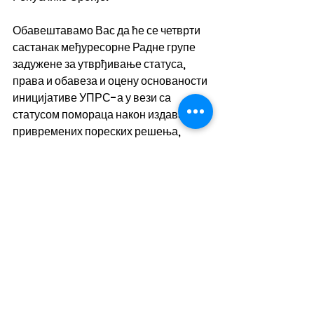
Обавештавамо Вас да ће се четврти 
састанак међуресорне Радне групе 
задужене за утврђивање статуса, 
права и обавеза и оцену основаности 
иницијативе УПРС-а у вези са 
статусом помораца након издавања 
привремених пореских решења, 
одржати у уторак 18.06.2024. године 
у Министарству финансија Београд, 
ул. Кнеза Милоша 20.
Овим путем позивамо све поморце да 
се прикључе УПРС-у као јединој 
организацији која се истински бори за 
наша права.