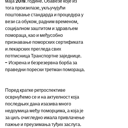
маја 2019. године. Обавезе које из 
тога произилазе, укључујући 
поштовање стандарда и процедура у 
вези са обуком, радним временом, 
социјалном заштитом и здрављем 
помораца, као и међусобно 
признавање поморских сертификата 
и лекарских прегледа свих 
потписница Транспортне заједнице.
- Искрена и безрезервна борба за 
праведни порески третман помораца.
Поред кратке ретроспективе 
осврнућемо се и на актуелност која 
последњих дана изазива много 
недоумица међу поморцима, а која је 
за циљ очигледно имала привлачење 
пажње и преузимања туђих заслуга.