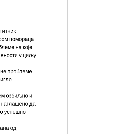
титник 
усом помораца 
блеме на које 
ивности у циљу 
сне проблеме 
тигло 
ем озбиљно и 
е наглашено да 
во успешно 
ана од 