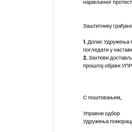
најављеног протест
Заштитнику грађана
1. Допис Удружења 
погледати у наставк
2. Захтеви достављ
прошлој објави УП
С поштовањем,
Управни одбор 
Удружења помораца