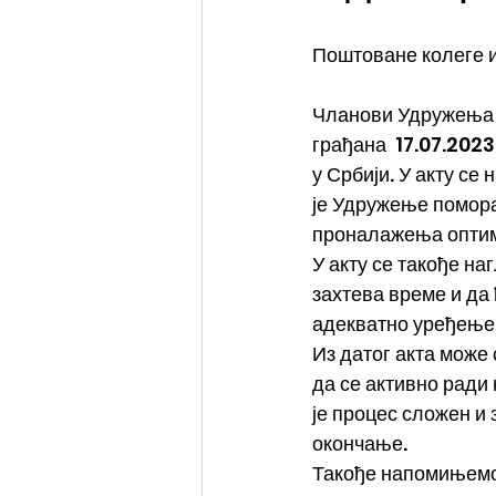
Поштоване колеге и
Чланови Удружења п
грађана  17.07.202
у Србији. У акту се
је Удружење помора
проналажења опти
У акту се такође н
захтева време и да 
адекватно уређење 
Из датог акта може
да се активно ради
је процес сложен и
окончање.
Такође напомињемо 