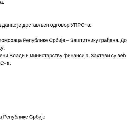
а.
 данас је достављен одговор УПРС-а:
помораца Републике Србије - Заштитнику грађана. До
у.
ени Влади и министарству финансија. Захтеви су већ
РС-а.
 Републике Србије