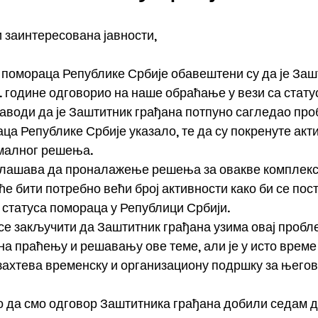
 заинтересована јавности,
омораца Републике Србије обавештени су да је Заш
3. године одговорио на наше обраћање у вези са стат
 наводи да је Заштитник грађана потпуно сагледао про
ца Републике Србије указало, те да су покренуте акт
малног решења.
аглашава да проналажење решења за овакве комплек
ће бити потребно већи број активности како би се пос
статуса помораца у Републици Србији.
 се закључити да Заштитник грађана узима овај пробл
 на праћењу и решавању ове теме, али је у исто врем
 захтева временску и организациону подршку за њего
да смо одговор Заштитника грађана добили седам д