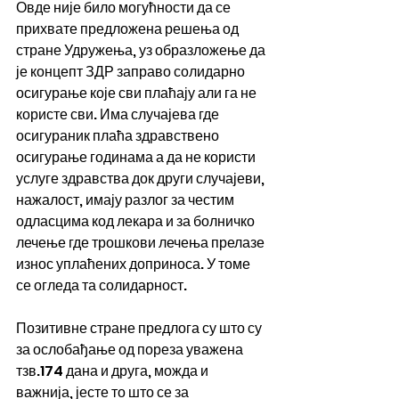
Овде није било могућности да се 
прихвате предложена решења од 
стране Удружења, уз образложење да 
је концепт ЗДР заправо солидарно 
осигурање које сви плаћају али га не 
користе сви. Има случајева где 
осигураник плаћа здравствено 
осигурање годинама а да не користи 
услуге здравства док други случајеви, 
нажалост, имају разлог за честим 
одласцима код лекара и за болничко 
лечење где трошкови лечења прелазе 
износ уплаћених доприноса. У томе 
се огледа та солидарност.
Позитивне стране предлога су што су 
за ослобађање од пореза уважена 
тзв.174 дана и друга, можда и 
важнија, јесте то што се за 