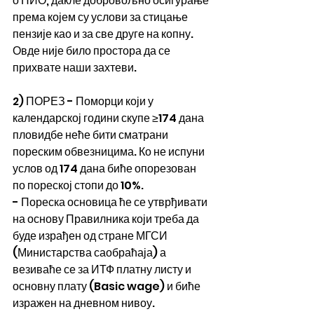
о ПИО, дакле добровољно осигурање 
према којем су услови за стицање 
пензије као и за све друге на копну. 
Овде није било простора да се 
прихвате наши захтеви.
2) ПОРЕЗ - Поморци који у 
календарској години скупе ≥174 дана 
пловидбе неће бити сматрани 
пореским обвезницима. Ко не испуни 
услов од 174 дана биће опорезован 
по пореској стопи до 10%.
- Пореска основица ће се утврђивати 
на основу Правилника који треба да 
буде израђен од стране МГСИ 
(Министарства саобраћаја) а 
везиваће се за ИТФ платну листу и 
основну плату (Basic wage) и биће 
изражен на дневном нивоу. 