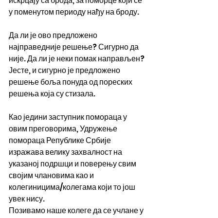
искрцају са брода, за поморце који се 
у поменутом периоду нађу на броду.
Да ли је ово предложено 
најправедније решење? Сигурно да 
није. Да ли је неки помак направљен? 
Јесте, и сигурно је предложено 
решење боља понуда од пореских 
решења која су стизала.
Као једини заступник помораца у 
овим преговорима, Удружење 
помораца Републике Србије 
изражава велику захвалност на 
указаној подршци и поверењу свим 
својим члановима као и 
колегиницима/колегама који то још 
увек нису.
Позивамо наше колеге да се учлане у 