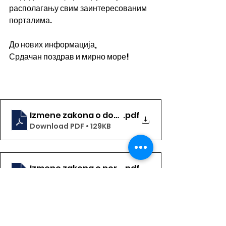
располагању свим заинтересованим 
порталима.
До нових информација,
Срдачан поздрав и мирно море!
Izmene zakona o doprinosima za socijalno osi
.pdf
Download PDF • 129KB
Izmene zakona o porezu na dohodak gradjana
.pdf
Download PDF • 130KB