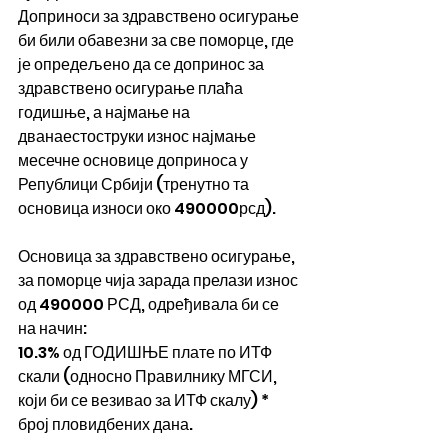
Доприноси за здравствено осигурање 
би били обавезни за све поморце, где 
је опредељено да се допринос за 
здравствено осигурање плаћа 
годишње, а најмање на 
дванаестоструки износ најмање 
месечне основице доприноса у 
Републици Србији (тренутно та 
основица износи око 490000рсд).
Основица за здравствено осигурање, 
за поморце чија зарада прелази износ 
од 490000 РСД, одређивала би се 
на начин:
10.3% од ГОДИШЊЕ плате по ИТФ 
скали (односно Правилнику МГСИ, 
који би се везивао за ИТФ скалу) * 
број пловидбених дана.