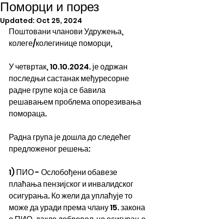
Поморци и порез
Updated:
Oct 25, 2024
Поштовани чланови Удружења, 
колеге/колегинице поморци,
У четвртак, 10.10.2024. је одржан 
последњи састанак међуресорне 
радне групе која се бавила 
решавањем проблема опорезивања 
помораца.
Радна група је дошла до следећег 
предложеног решења:
1) ПИО - Ослобођени обавезе 
плаћања пензијског и инвалидског 
осигурања. Ко жели да уплаћује то 
може да уради према члану 15. закона 