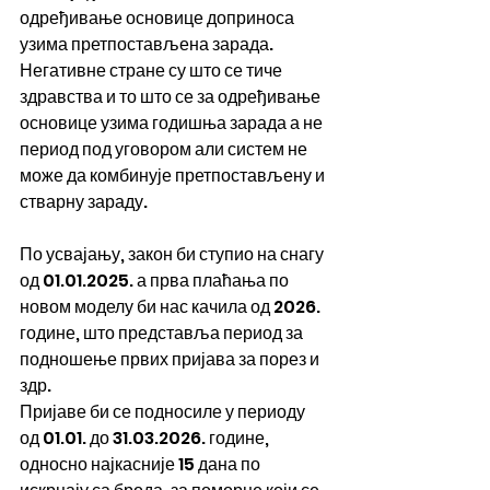
одређивање основице доприноса 
узима претпостављена зарада.
Негативне стране су што се тиче 
здравства и то што се за одређивање 
основице узима годишња зарада а не 
период под уговором али систем не 
може да комбинује претпостављену и 
стварну зараду.
По усвајању, закон би ступио на снагу 
од 01.01.2025. а прва плаћања по 
новом моделу би нас качила од 2026. 
године, што представља период за 
подношење првих пријава за порез и 
здр.
Пријаве би се подносиле у периоду 
од 01.01. до 31.03.2026. године, 
односно најкасније 15 дана по 