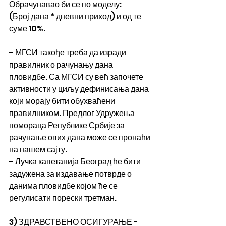
Обрачунавао би се по моделу: 
(Број дана * дневни приход) и од те 
суме 10%.
- МГСИ такође треба да изради 
правилник о рачунању дана 
пловидбе. Са МГСИ су већ започете 
активности у циљу дефинисања дана 
који морају бити обухваћени 
правилником. Предлог Удружења 
помораца Републике Србије за 
рачунање ових дана може се пронаћи 
на нашем сајту.
- Лучка капетанија Београд ће бити 
задужена за издавање потврде о 
данима пловидбе којом ће се 
регулисати порески третман.
3) ЗДРАВСТВЕНО ОСИГУРАЊЕ - 