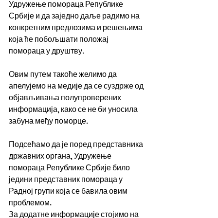
Удружење помораца Републике 
Србије и да заједно даље радимо на 
конкретним предлозима и решењима 
која ће побољшати положај 
помораца у друштву.
Овим путем такоће желимо да 
апелујемо на медије да се суздрже од 
објављивања полупроверених 
информација, како се не би уносила 
забуна међу поморце.
Подсећамо да је поред представника 
државних органа, Удружење 
помораца Републике Србије било 
једини представник помораца у 
Радној групи која се бавила овим 
проблемом.
За додатне информације стојимо на 