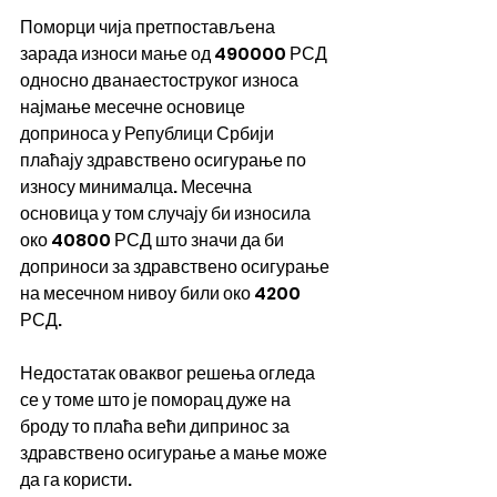
Поморци чија претпостављена 
зарада износи мање од 490000 РСД 
односно дванаестоструког износа 
најмање месечне основице 
доприноса у Републици Србији 
плаћају здравствено осигурање по 
износу минималца. Месечна 
основица у том случају би износила 
око 40800 РСД што значи да би 
доприноси за здравствено осигурање 
на месечном нивоу били око 4200 
РСД.
Недостатак оваквог решења огледа 
се у томе што је поморац дуже на 
броду то плаћа већи дипринос за 
здравствено осигурање а мање може 
да га користи.