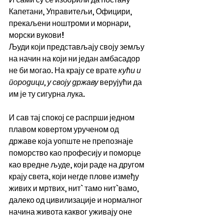
Капетани, Управитељи, Официри, 
прекаљени ноштроми и морнари, 
морски вукови! 
Људи који представљају своју земљу 
на начин на који ни један амбасадор 
не би могао. На крају се врате 
кући и 
породици, у своју државу
 верујући да 
им је ту сигурна лука.
И сав тај спокој се распрши једном 
плавом ковертом урученом од 
државе која уопште не препознаје 
поморство као професију и поморце 
као вредне људе, који раде на другом 
крају света, који негде плове између 
живих и мртвих, нит` тамо нит`вамо, 
далеко од цивилизације и нормалног 
начина живота каквог уживају оне 