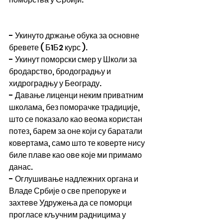
- Укинуто држање обука за основне 
бревете ( Б1Б2 курс ).
- Укинут поморски смер у Школи за 
бродарство, бродоградњу и 
хидроградњу у Београду.
- Давање лиценци неким приватним 
школама, без поморачке традиције, 
што се показало као веома користан 
потез, барем за оне који су баратали 
ковертама, само што те коверте нису 
биле плаве као ове које ми примамо 
данас.
- Оглушивање надлежних органа и 
Владе Србије о све препоруке и 
захтеве Удружења да се поморци 
прогласе кључним радницима у 