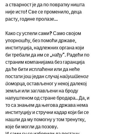
а стварност је да по повратку ништа 
није исто! Све се променило, деца 
расту, године пролазе...
Како су успели сами? Само својом 
упорношћу, без помоћи државе, 
институција, надлежних органа који 
би требали да им се „нађу“. Радећи по 
страним компанијама без гаранција 
да ће бити исплаћени или да неће 
постати још један случај 
напуштеног 
поморца,
 остављеног у некој далекој 
земљи или заглављени на броду 
напуштеном од стране бродара.. Да, и 
то са знањем да његова држава нема 
институцију и стручни кадар који би се 
нашли да му помогну у том тренутку, 
које би могли да позову.
И сами су се изборили да постану 