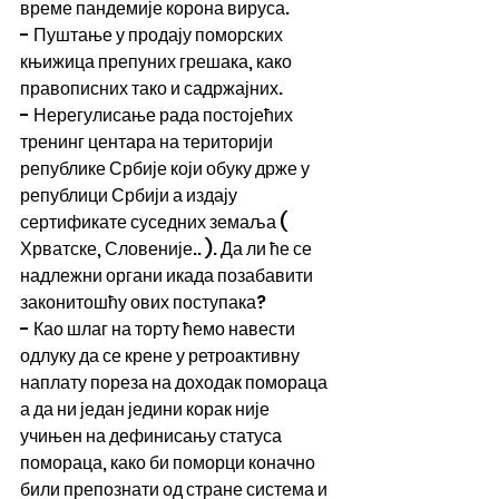
време пандемије корона вируса.
- Пуштање у продају поморских 
књижица препуних грешака, како 
правописних тако и садржајних.
- Нерегулисање рада постојећих 
тренинг центара на територији 
републике Србије који обуку држе у 
републици Србији а издају 
сертификате суседних земаља ( 
Хрватске, Словеније.. ). Да ли ће се 
надлежни органи икада позабавити 
законитошћу ових поступака?
- Као шлаг на торту ћемо навести 
одлуку да се крене у ретроактивну 
наплату пореза на доходак помораца 
а да ни један једини корак није 
учињен на дефинисању статуса 
помораца, како би поморци коначно 
били препознати од стране система и 