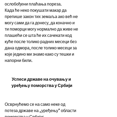
ослобођени плаћања пореза.
Када ће неко покушати макар да 
препише закон тих земаља ако већ не 
могу сами да га донесу, да коначно и 
ти поморци могу нормално да живе не 
плашећи се шта ће их сачекати код 
куће после толико радних месеци без 
дана одмора, после толико месеци за 
које једино ми знамо како су тешки и 
напорни били.
Успеси државе на очувању и 
уређењу поморства у Србији
Осврнућемо се на само неке од 
потеза државе на „уређењу“ области 
поморства у Србији: