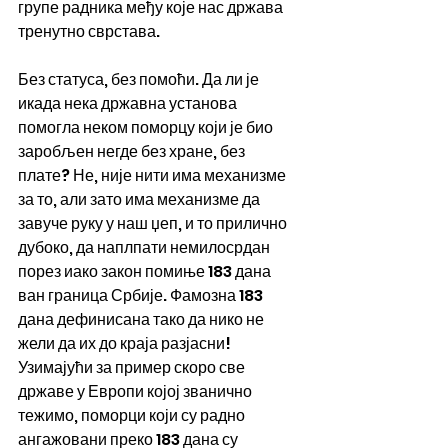
групе радника међу које нас држава 
тренутно сврстава.
Без статуса, без помоћи. Да ли је 
икада нека државна установа 
помогла неком поморцу који је био 
заробљен негде без хране, без 
плате? Не, није нити има механизме 
за то, али зато има механизме да 
завуче руку у наш џеп, и то прилично 
дубоко, да наплпати немилосрдан 
порез иако закон помиње 183 дана 
ван граница Србије. Фамозна 183 
дана дефинисана тако да нико не 
жели да их до краја разјасни! 
Узимајући за пример скоро све 
државе у Европи којој званично 
тежимо, поморци који су радно 
ангажовани преко 183 дана су 