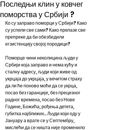
Последњи клин у ковчег
поморства у Србији ?
Ко су заправо поморци у Србији? Како 
су успели све сами? Како прелазе све 
препреке да би обезбедили 
егзистенцију својој породици?
Поморце чини неколицина људи у 
Србији која заправо и нема кућу и 
сталну адресу, људи који живе од 
укрцаја до укрцаја, у вечитом страху 
да ли ће поново моћи да се укрца, 
посао без гаранције, без прецизног 
радног времена, посао без Нове 
Године, Божића, рођења детета, 
губитка најближих.. Људи који оду у 
Јануару а врате се у Септембру, 
мислећи да се ништа није променило 