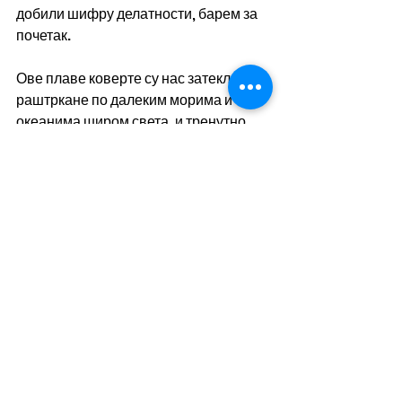
добили шифру делатности, барем за 
почетак.
Ове плаве коверте су нас затекле 
раштркане по далеким морима и 
океанима широм света, и тренутно 
нам нико не може помоћи до сами 
себи. Добра ствар у свему је да се 
будимо, да постајемо још сложнији у 
постизању наших интереса и да сви 
заједно не волимо неправду!
Обавештења о даљим корацима и 
акцијама објављиваћемо на сајту 
Удружења
За крај, желимо вам срећан празник и 
славу Свети Никола, заштитника 
помораца и путника. Ко зна, можда 